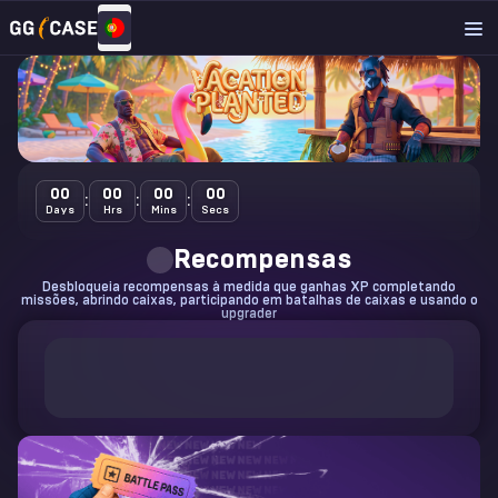
Passe Sazonal
MOSTRAR TUTORIAL
00
00
00
00
:
:
:
Days
Hrs
Mins
Secs
Recompensas
Desbloqueia recompensas à medida que ganhas XP completando
missões, abrindo caixas, participando em batalhas de caixas e usando o
upgrader