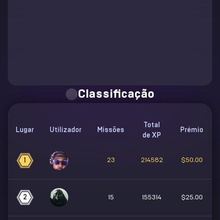
Classificação
Total
Lugar
Utilizador
Missões
Prémio
de XP
23
214582
$50.00
1
2
15
155314
$25.00